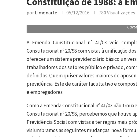
Constituição de 1988: a E
por
Limonarte
05/12/2016
780
Visualizações
Carte
A Emenda Constitucional nº 41/03 veio comple
Constitucional nº 20/98 com vistas à unificação dos
oferecer um sistema previdenciário básico univers
trabalhadores dos setores público e privado, com 
definidos. Quem quiser valores maiores de aposen
previdência. Este de caráter facultativo e compo
e empregadores.
Como a Emenda Constitucional nº 41/03 não troux
Constitucional nº 20/98, percebemos que houve a
Previdência Social com vistas a ter regras mais pró
vislumbramos as seguintes mudanças: nova fórmula