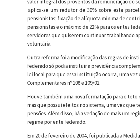
valor integral dos proventos da remuneração do s
aplica-se um redutor de 30% sobre esta parcela 
pensionistas; fixação de alíquota mínima de contri
pensionistas e o máximo de 22% para os entes fed
servidores que quiserem continuar trabalhando ap
voluntária.
Outra reforma foi a modificação das regras de ins
federado só podia instituir a previdência comple
lei local para que essa instituição ocorra, uma ve
Complementares nº 108 e 109/01.
Houve também uma nova formatação para o teto re
mas que possui efeitos no sistema, uma vez que 
pensões. Além disso, há a vedação de mais um reg
regime por ente federado.
Em 20 de fevereiro de 2004, foi publicada a Medida