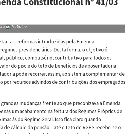
menda Constitucional nº 41/03
ira de Trabalho
tar as reformas introduzidas pela Emenda
 regimes previdenciários. Desta forma, o objetivo é
al, público, compulsório, contributivo para todos os
valor do piso e do teto de benefícios de aposentadoria
tadoria pode recorrer, assim, ao sistema complementar de
sto por recursos advindos de contribuições dos empregados
e grandes mudanças frente ao que preconizava a Emenda
penas um acabamento na feitura dos Regimes Próprios de
ximas às do Regime Geral. Isso fica claro quando
 de cálculo da pensão – até o teto do RGPS recebe-se o