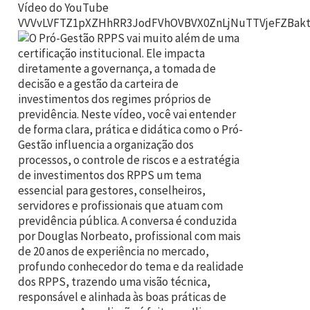
Vídeo do YouTube
VVVvLVFTZ1pXZHhRR3JodFVhOVBVX0ZnLjNuTTVjeFZBak