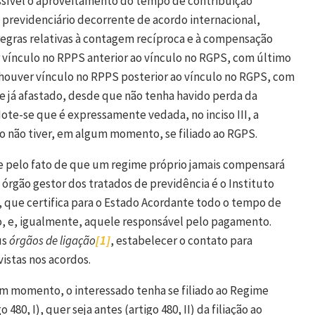
ssível o aproveitamento do tempo de contribuição
 previdenciário decorrente de acordo internacional,
egras relativas à contagem recíproca e à compensação
er vínculo no RPPS anterior ao vínculo no RGPS, com último
 houver vínculo no RPPS posterior ao vínculo no RGPS, com
se já afastado, desde que não tenha havido perda da
 Note-se que é expressamente vedada, no inciso III, a
 não tiver, em algum momento, se filiado ao RGPS.
xiste pelo fato de que um regime próprio jamais compensará
órgão gestor dos tratados de previdência é o Instituto
, que certifica para o Estado Acordante todo o tempo de
io, e, igualmente, aquele responsável pelo pagamento.
us
órgãos de ligação
[1]
, estabelecer o contato para
istas nos acordos.
um momento, o interessado tenha se filiado ao Regime
480, I), quer seja antes (artigo 480, II) da filiação ao