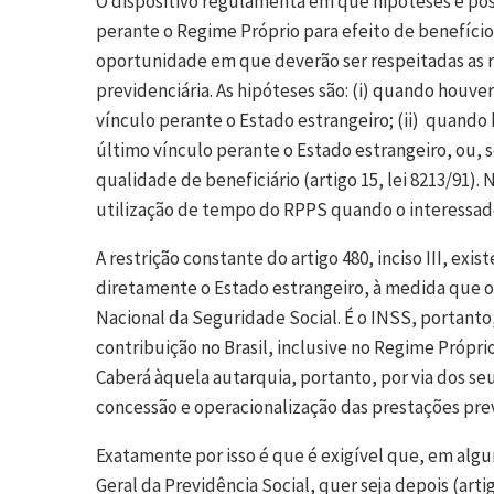
O dispositivo regulamenta em que hipóteses é po
perante o Regime Próprio para efeito de benefício
oportunidade em que deverão ser respeitadas as r
previdenciária. As hipóteses são: (i) quando houv
vínculo perante o Estado estrangeiro; (ii) quando
último vínculo perante o Estado estrangeiro, ou, 
qualidade de beneficiário (artigo 15, lei 8213/91).
utilização de tempo do RPPS quando o interessado
A restrição constante do artigo 480, inciso III, e
diretamente o Estado estrangeiro, à medida que o 
Nacional da Seguridade Social. É o INSS, portanto
contribuição no Brasil, inclusive no Regime Própr
Caberá àquela autarquia, portanto, por via dos se
concessão e operacionalização das prestações prev
Exatamente por isso é que é exigível que, em alg
Geral da Previdência Social, quer seja depois (artigo 