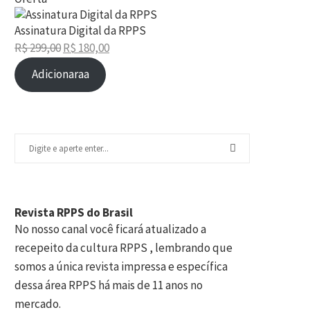
Produto
em
Assinatura Digital da RPPS
promoção
R$
299,00
R$
180,00
O
O
Adicionaraa
preço
preço
original
atual
era:
é:
R$ 299,00.
R$ 180,00.
Revista RPPS do Brasil
No nosso canal você ficará atualizado a
recepeito da cultura RPPS , lembrando que
somos a única revista impressa e específica
dessa área RPPS há mais de 11 anos no
mercado.