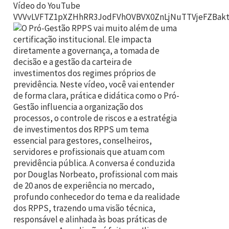
Vídeo do YouTube
VVVvLVFTZ1pXZHhRR3JodFVhOVBVX0ZnLjNuTTVjeFZBak