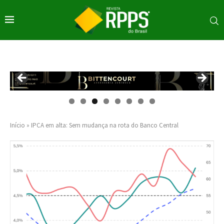
Início
»
IPCA em alta: Sem mudança na rota do Banco Central