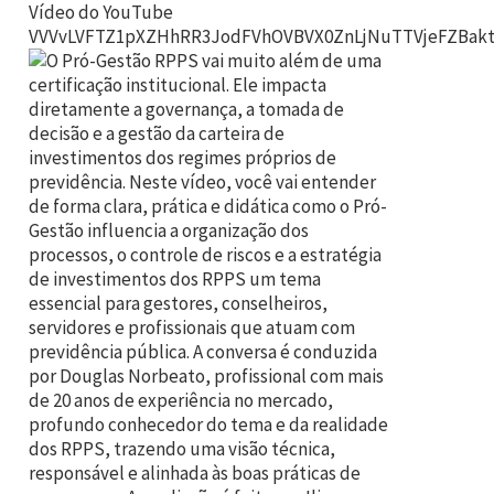
Vídeo do YouTube
VVVvLVFTZ1pXZHhRR3JodFVhOVBVX0ZnLjNuTTVjeFZBak