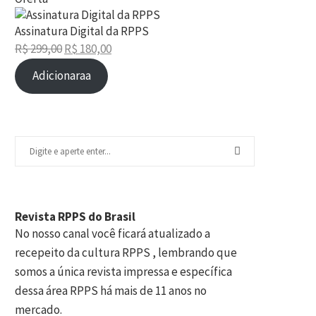
Produto
em
Assinatura Digital da RPPS
promoção
R$
299,00
R$
180,00
O
O
Adicionaraa
preço
preço
original
atual
era:
é:
R$ 299,00.
R$ 180,00.
Revista RPPS do Brasil
No nosso canal você ficará atualizado a
recepeito da cultura RPPS , lembrando que
somos a única revista impressa e específica
dessa área RPPS há mais de 11 anos no
mercado.