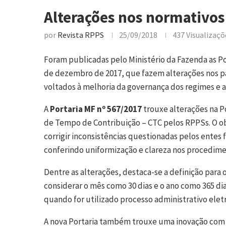
Alterações nos normativo
por
Revista RPPS
25/09/2018
437
Visualizaçõ
Foram publicadas pelo Ministério da Fazenda as Por
de dezembro de 2017, que fazem alterações nos p
voltados à melhoria da governança dos regimes e
A
Portaria MF nº 567/2017
trouxe alterações na P
de Tempo de Contribuição – CTC pelos RPPSs. O obj
corrigir inconsistências questionadas pelos entes 
conferindo uniformização e clareza nos procedimen
Dentre as alterações, destaca-se a definição para
considerar o mês como 30 dias e o ano como 365 di
quando for utilizado processo administrativo elet
A nova Portaria também trouxe uma inovação com o