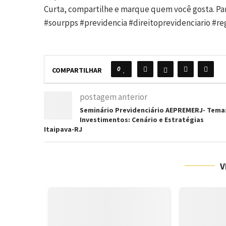
Curta, compartilhe e marque quem você gosta. Pa
#sourpps #previdencia #direitoprevidenciario #r
0
COMPARTILHAR
postagem anterior
Seminário Previdenciário AEPREMERJ- Tema
Investimentos: Cenário e Estratégias
Itaipava-RJ
V