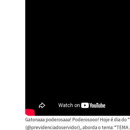
Gatonaaa poderosaaa! Poderosooo! Hoje é dia do “
(@previdenciadoservidor), aborda o tema: “TEMA 1