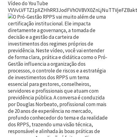
Vídeo do YouTube
VVVvLVFTZ1pXZHhRR3JodFVhOVBVX0ZnLjNuTTVjeFZBak