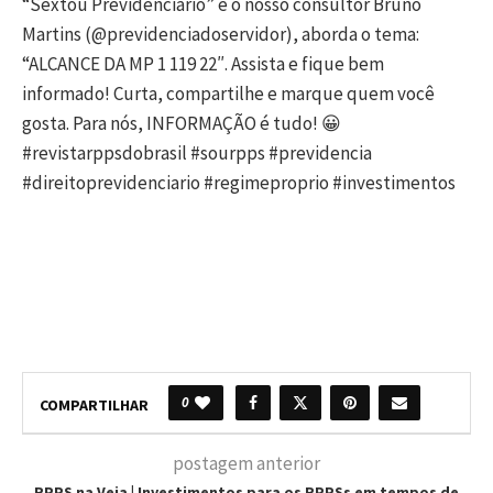
“Sextou Previdenciário” e o nosso consultor Bruno
Martins (@previdenciadoservidor), aborda o tema:
“ALCANCE DA MP 1 119 22″. Assista e fique bem
informado! Curta, compartilhe e marque quem você
gosta. Para nós, INFORMAÇÃO é tudo! 😀
#revistarppsdobrasil #sourpps #previdencia
#direitoprevidenciario #regimeproprio #investimentos
0
COMPARTILHAR
postagem anterior
RPPS na Veia | Investimentos para os RPPSs em tempos de