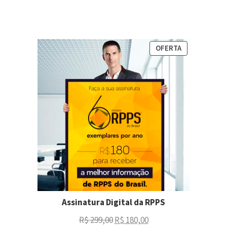
OFERTA
Assinatura Digital da RPPS
R$
299,00
R$
180,00