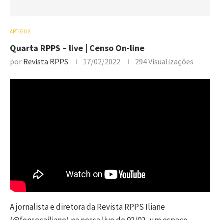
ARTIGOS
Quarta RPPS – live | Censo On-line
por
Revista RPPS
17/02/2022
294
Visualizações
A jornalista e diretora da Revista RPPS Iliane
(@fonsecailiane) na nossa live de 02/02, um espaço