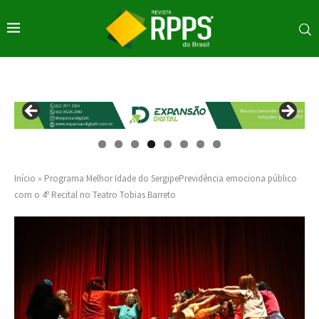
Início
»
Programa Melhor Idade do SergipePrevidência emociona público
com o 4º Recital no Teatro Tobias Barreto