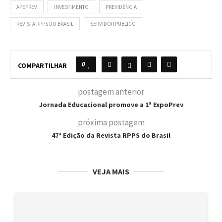
APEPREV
INVESTIMENTO
PREVIDÊNCIA
REVISTA RPPS DO BRASIL
SERVIDOR PUBLICO
0
COMPARTILHAR
postagem anterior
Jornada Educacional promove a 1ª ExpoPrev
próxima postagem
47ª Edição da Revista RPPS do Brasil
VEJA MAIS