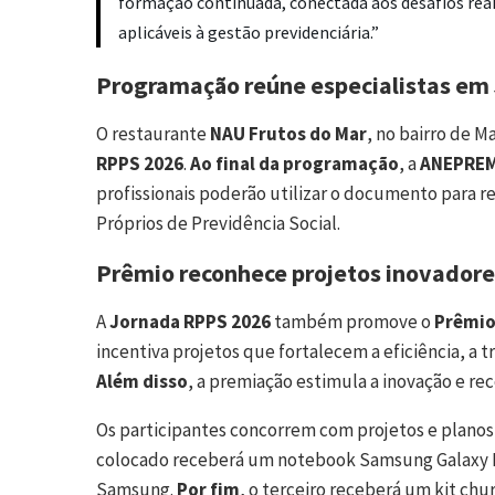
formação continuada, conectada aos desafios rea
aplicáveis à gestão previdenciária.”
Programação reúne especialistas em
O restaurante
NAU Frutos do Mar
, no bairro de 
RPPS 2026
.
Ao final da programação
, a
ANEPRE
profissionais poderão utilizar o documento para r
Próprios de Previdência Social.
Prêmio reconhece projetos inovadore
A
Jornada RPPS 2026
também promove o
Prêmio
incentiva projetos que fortalecem a eficiência, a 
Além disso
, a premiação estimula a inovação e r
Os participantes concorrem com projetos e planos
colocado receberá um notebook Samsung Galaxy 
Samsung.
Por fim
, o terceiro receberá um kit ch