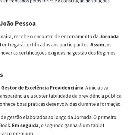
is enfrentados pelos RPPS e à construção de soluções
 João Pessoa
Manaíra, recebe o encontro de encerramento da
Jornada
M
entregará certificados aos participantes.
Assim
, os
enovar as certificações exigidas na gestão dos Regimes
s
 Gestor de Excelência Previdenciária
. A iniciativa
transparência e a sustentabilidade da previdência pública.
econhece boas práticas desenvolvidas durante a formação.
 de gestão elaborados ao longo da Jornada. O primeiro
Book.
Em seguida
, o segundo ganhará um tablet
urrasco premium.