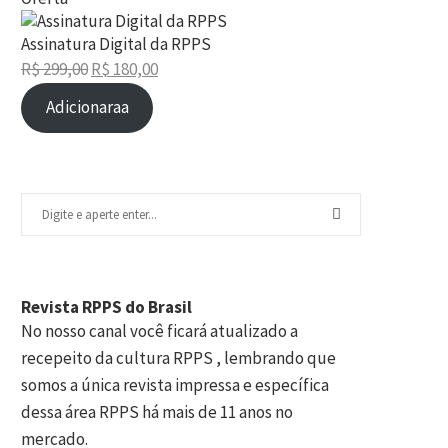
Produto
em
Assinatura Digital da RPPS
promoção
R$
299,00
R$
180,00
O
O
Adicionaraa
preço
preço
original
atual
era:
é:
R$ 299,00.
R$ 180,00.
Revista RPPS do Brasil
No nosso canal você ficará atualizado a
recepeito da cultura RPPS , lembrando que
somos a única revista impressa e específica
dessa área RPPS há mais de 11 anos no
mercado.