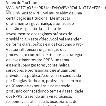
Vídeo do YouTube
VVVvLVFTZ1pXZHhRR3JodFVhOVBVX0ZnLjNuTTVjeFZBak