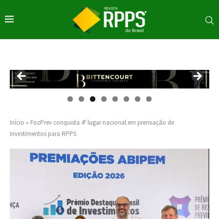
Início
»
FozPrev conquista 4º lugar nacional em premiação de
investimentos para RPPS