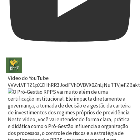
Vídeo do YouTube
VVVvLVFTZ1pXZHhRR3JodFVhOVBVX0ZnLjNuTTVjeFZBakt