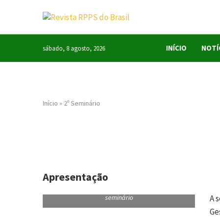
INÍCIO
NOTÍ
sábado, 8 agosto, 2026
Início
»
2º Seminário
Apresentação
José Luiz Rauen mexeu com a platéia no primeiro
seminário
A 
Ges